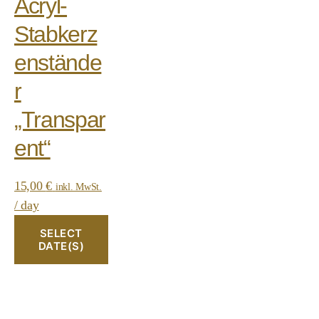
Acryl-
Stabkerz
enstände
r
„Transpar
ent“
15,00
€
inkl. MwSt.
/ day
SELECT
DATE(S)