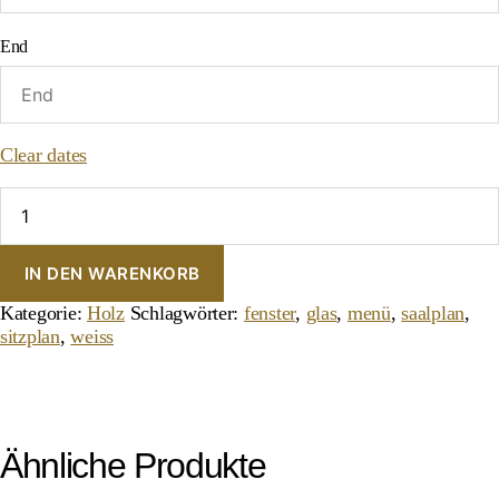
End
Clear dates
Fenster
"Rustikal"
Menge
IN DEN WARENKORB
Kategorie:
Holz
Schlagwörter:
fenster
,
glas
,
menü
,
saalplan
,
sitzplan
,
weiss
Ähnliche Produkte