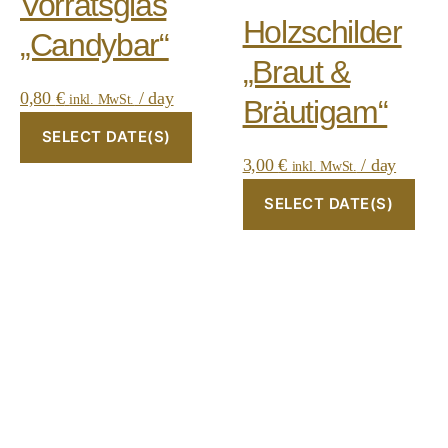
Vorratsglas
Holzschilder
„Candybar“
„Braut &
0,80
€
/ day
inkl. MwSt.
Bräutigam“
SELECT DATE(S)
3,00
€
/ day
inkl. MwSt.
SELECT DATE(S)