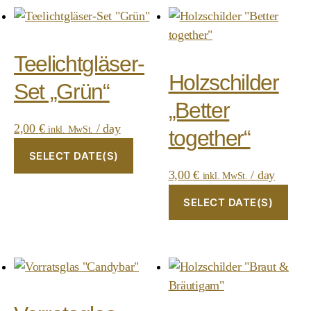
Teelichtgläser-
Holzschilder
Set „Grün“
„Better
2,00
€
/ day
inkl. MwSt.
together“
SELECT DATE(S)
3,00
€
/ day
inkl. MwSt.
SELECT DATE(S)