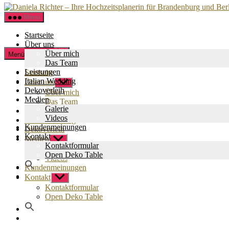
Menü
Startseite
Über uns
Zum
Über mich
Menü schließen
Inhalt
Das Team
springen
Leistungen
Startseite
Italian Wedding
Über uns
Untermenü
Dekoverleih
anzeigen
Über mich
Medien
Das Team
Galerie
Leistungen
Videos
Italian Wedding
Kundenmeinungen
Dekoverleih
Kontakt
Medien
Untermenü
Kontaktformular
anzeigen
Galerie
Open Deko Table
Videos
Kundenmeinungen
Kontakt
Untermenü
anzeigen
Kontaktformular
Open Deko Table