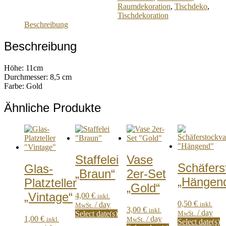
Raumdekoration
,
Tischdeko
,
Tischdekoration
Beschreibung
Beschreibung
Höhe: 11cm
Durchmesser: 8,5 cm
Farbe: Gold
Ähnliche Produkte
Staffelei
Vase
Schäfers
Glas-
„Braun“
2er-Set
„Hängen
Platzteller
„Gold“
„Vintage“
4,00
€
inkl.
0,50
€
/ day
inkl.
MwSt.
3,00
€
inkl.
/ day
Select date(s)
MwSt.
1,00
€
/ day
inkl.
MwSt.
Select date(s)