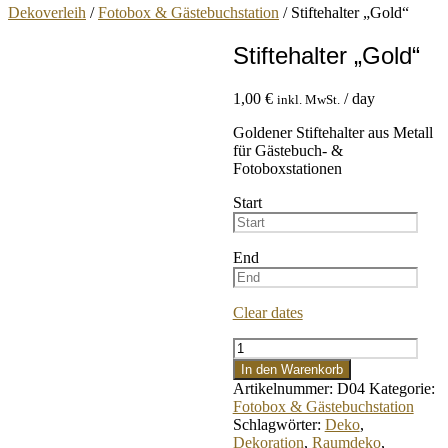
Dekoverleih
/
Fotobox & Gästebuchstation
/ Stiftehalter „Gold“
Stiftehalter „Gold“
1,00
€
/ day
inkl. MwSt.
Goldener Stiftehalter aus Metall
für Gästebuch- &
Fotoboxstationen
Start
End
Clear dates
Stiftehalter
"Gold"
In den Warenkorb
Menge
Artikelnummer:
D04
Kategorie:
Fotobox & Gästebuchstation
Schlagwörter:
Deko
,
Dekoration
,
Raumdeko
,