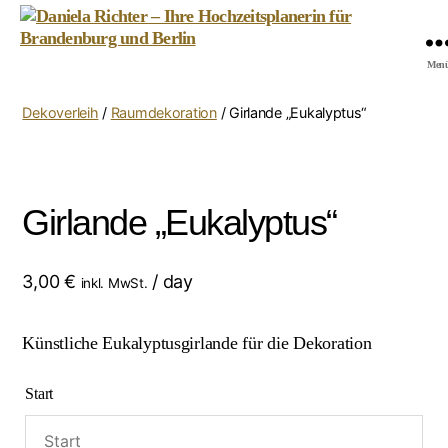
Daniela
Men
Richter
-
Dekoverleih
/
Raumdekoration
/ Girlande „Eukalyptus“
Ihre
Hochzeitsplanerin
für
Brandenburg
Girlande „Eukalyptus“
und
Berlin
3,00
€
/ day
inkl. MwSt.
Künstliche Eukalyptusgirlande für die Dekoration
Start