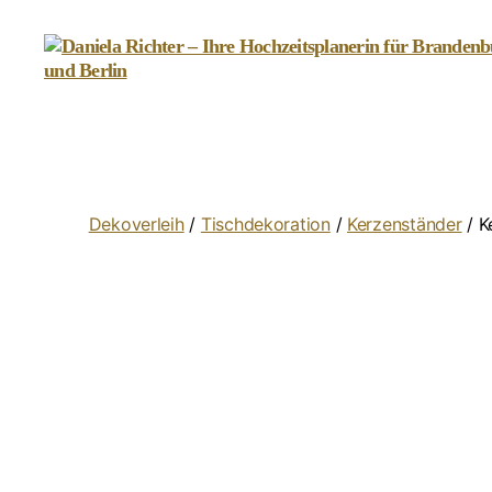
Daniela
Richter
-
Ihre
Hochzeitsplanerin
für
Dekoverleih
/
Tischdekoration
/
Kerzenständer
/ K
Brandenburg
und
Berlin