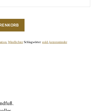
ARENKORB
ation
,
Windlichter
Schlagwörter:
gold
,
kerzenständer
ndfuß.
volles