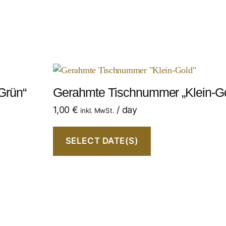
„Grün“
Gerahmte Tischnummer „Klein-Go
1,00
€
/ day
inkl. MwSt.
SELECT DATE(S)