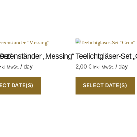
Set“
erzenständer „Messing“
Teelichtgläser-Set 
/ day
2,00
€
/ day
inkl. MwSt.
inkl. MwSt.
ECT DATE(S)
SELECT DATE(S)