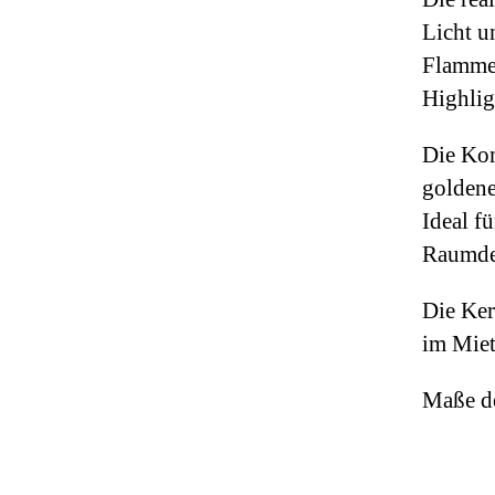
Licht u
Flamme.
Highlig
Die Kom
goldene
Ideal f
Raumde
Die Ker
im Miet
Maße de