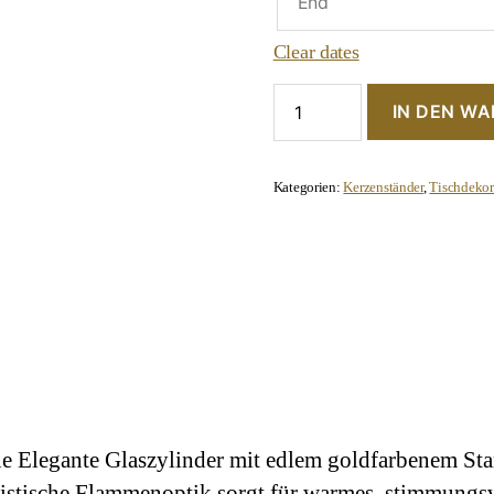
Clear dates
Kerzenständer
IN DEN W
mit
Glas
Zylinder
3-
Kategorien:
Kerzenständer
,
Tischdekor
er
Set
gold
Menge
 Elegante Glaszylinder mit edlem goldfarbenem Sta
listische Flammenoptik sorgt für warmes, stimmungs