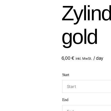
Zylind
gold
6,00
€
/ day
inkl. MwSt.
Start
End