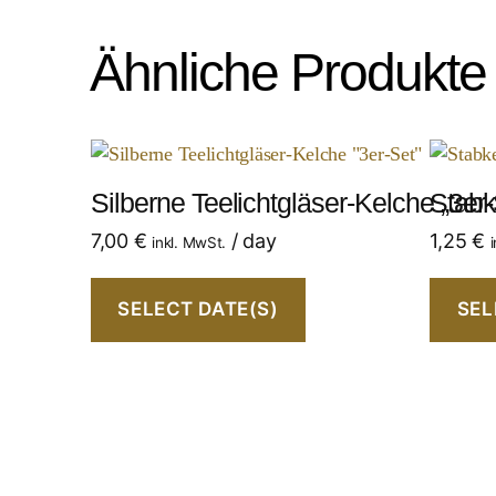
Ähnliche Produkte
Silberne Teelichtgläser-Kelche „3er-
Stabk
7,00
€
/ day
1,25
€
inkl. MwSt.
SELECT DATE(S)
SEL