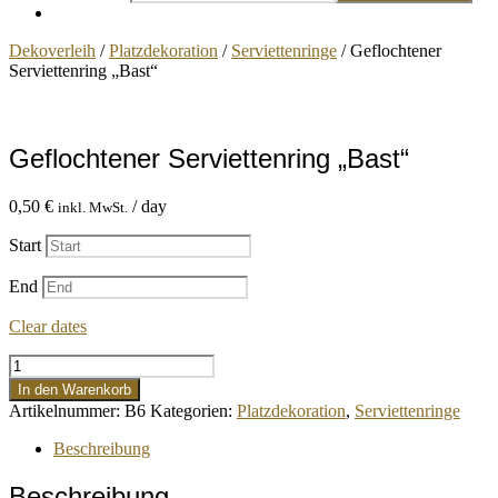
Dekoverleih
/
Platzdekoration
/
Serviettenringe
/ Geflochtener
Serviettenring „Bast“
Geflochtener Serviettenring „Bast“
0,50
€
/ day
inkl. MwSt.
Start
End
Clear dates
Geflochtener
Serviettenring
In den Warenkorb
"Bast"
Artikelnummer:
B6
Kategorien:
Platzdekoration
,
Serviettenringe
Menge
Beschreibung
Beschreibung