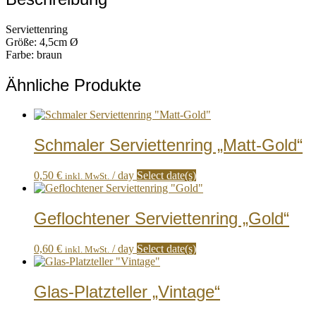
Serviettenring
Größe: 4,5cm Ø
Farbe: braun
Ähnliche Produkte
Schmaler Serviettenring „Matt-Gold“
0,50
€
/ day
Select date(s)
inkl. MwSt.
Geflochtener Serviettenring „Gold“
0,60
€
/ day
Select date(s)
inkl. MwSt.
Glas-Platzteller „Vintage“