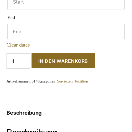
End
Clear dates
Große
IN DEN WARENKORB
Leinen-
Serviette
"Beige"
Menge
Artikelnummer:
S14
Kategorien:
Servietten
,
Textilien
Beschreibung