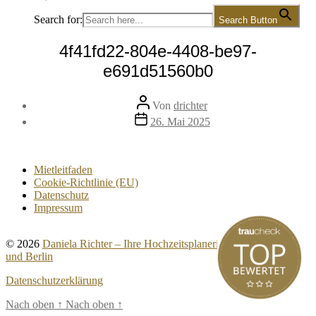
Search for:
Search Button
4f41fd22-804e-4408-be97-
e691d51560b0
Beitragsautor
Von
drichter
Veröffentlichungsdatum
26. Mai 2025
Mietleitfaden
Cookie-Richtlinie (EU)
Datenschutz
Impressum
© 2026
Daniela Richter – Ihre Hochzeitsplanerin für Brandenburg
und Berlin
Datenschutzerklärung
Nach oben
↑
Nach oben
↑