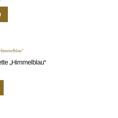
)
ette „Himmelblau“