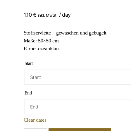
1,10
€
/ day
inkl. MwSt.
Stoffserviette – gewaschen und gebügelt
Maße: 50×50 cm
Farbe: ozeanblau
Start
End
Clear dates
Stoff-