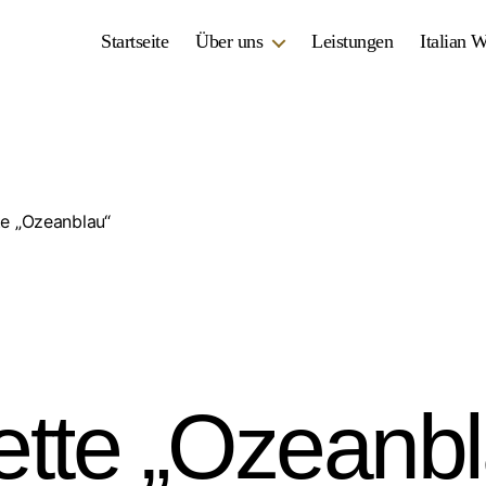
Startseite
Über uns
Leistungen
Italian 
te „Ozeanblau“
iette „Ozeanb