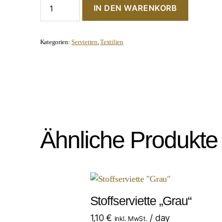
IN DEN WARENKORB
Serviette
"Ozeanblau"
Menge
Kategorien:
Servietten
,
Textilien
Ähnliche Produkte
Stoffserviette „Grau“
1,10
€
/ day
inkl. MwSt.