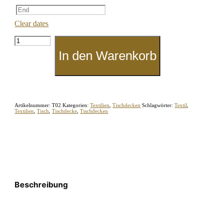
Clear dates
Tischdecke
"Weiß-170"
In den Warenkorb
Menge
Artikelnummer:
T02
Kategorien:
Textilien
,
Tischdecken
Schlagwörter:
Textil
,
Textilien
,
Tisch
,
Tischdecke
,
Tischdecken
Beschreibung