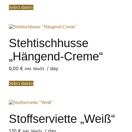
Select date(s)
Stehtischhusse
„Hängend-Creme“
6,00
€
/ day
inkl. MwSt.
Select date(s)
Stoffserviette „Weiß“
1,10
€
/ day
inkl. MwSt.