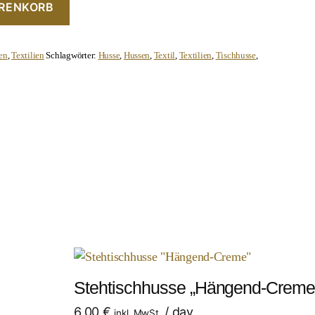
ARENKORB
en
,
Textilien
Schlagwörter:
Husse
,
Hussen
,
Textil
,
Textilien
,
Tischhusse
,
Stehtischhusse „Hängend-Creme
6,00
€
/ day
inkl. MwSt.