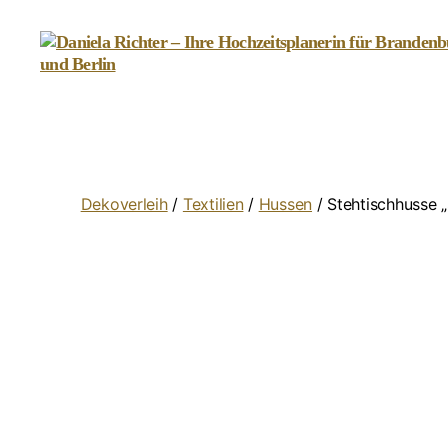
Daniela
Richter
-
Ihre
Hochzeitsplanerin
für
Dekoverleih
/
Textilien
/
Hussen
/ Stehtischhusse 
Brandenburg
und
Berlin