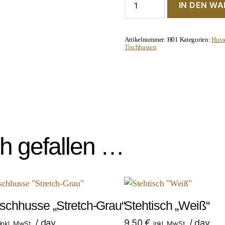
IN DEN W
"Stretch-
Weiß"
Menge
Artikelnummer:
H01
Kategorien:
Huss
Tischhussen
ch gefallen …
ischhusse „Stretch-Grau“
Stehtisch „Weiß“
/ day
9,50
€
/ day
inkl. MwSt.
inkl. MwSt.