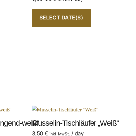
SELECT DATE(S)
ängend-weiß“
Musselin-Tischläufer „Weiß“
3,50
€
/ day
inkl. MwSt.