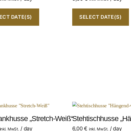
ECT DATE(S)
SELECT DATE(S)
ankhusse „Stretch-Weiß“
Stehtischhusse „H
/ day
6,00
€
/ day
inkl. MwSt.
inkl. MwSt.