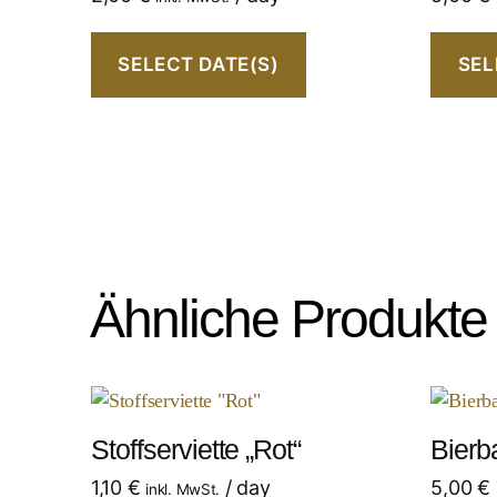
SELECT DATE(S)
SEL
Ähnliche Produkte
Stoffserviette „Rot“
Bierb
1,10
€
/ day
5,00
€
inkl. MwSt.