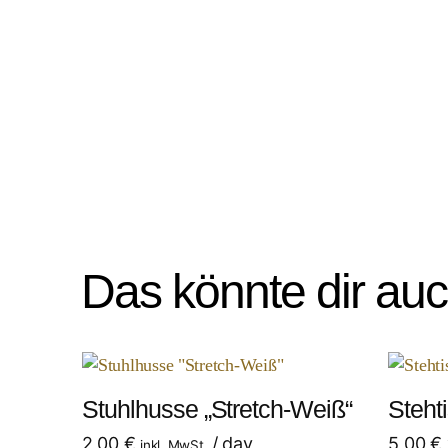
Das könnte dir au
Stuhlhusse „Stretch-Weiß“
Steht
2,00
€
/ day
5,00
€
inkl. MwSt.