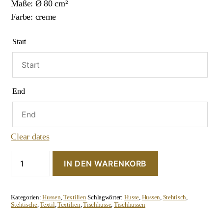
Maße: Ø 80 cm²
Farbe: creme
Start
End
Clear dates
Stehtischhusse
IN DEN WARENKORB
"Hängend-
Creme"
Menge
Kategorien:
Hussen
,
Textilien
Schlagwörter:
Husse
,
Hussen
,
Stehtisch
,
Stehtische
,
Textil
,
Textilien
,
Tischhusse
,
Tischhussen