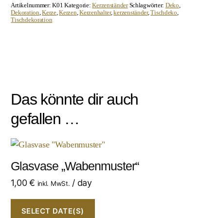
Artikelnummer:
K01
Kategorie:
Kerzenständer
Schlagwörter:
Deko
,
Dekoration
,
Kerze
,
Kerzen
,
Kerzenhalter
,
kerzenständer
,
Tischdeko
,
Tischdekoration
Das könnte dir auch
gefallen …
Glasvase „Wabenmuster“
1,00
€
/ day
inkl. MwSt.
SELECT DATE(S)