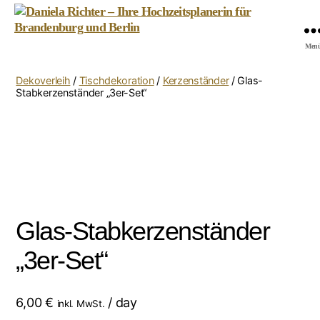
Daniela
Men
Richter
-
Dekoverleih
/
Tischdekoration
/
Kerzenständer
/ Glas-
Ihre
Stabkerzenständer „3er-Set“
Hochzeitsplanerin
für
Brandenburg
und
Berlin
Glas-Stabkerzenständer
„3er-Set“
6,00
€
/ day
inkl. MwSt.