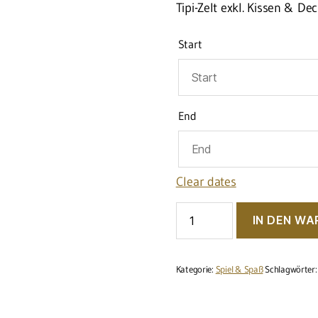
Tipi-Zelt exkl. Kissen & De
Start
End
Clear dates
Zelt
IN DEN W
"Tipi"
Menge
Kategorie:
Spiel & Spaß
Schlagwörter