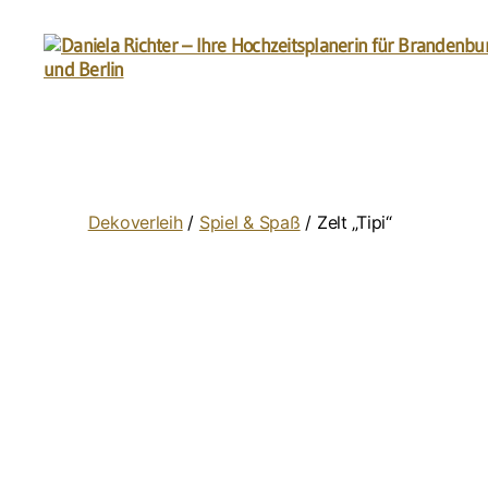
Daniela
Richter
-
Ihre
Hochzeitsplanerin
für
Dekoverleih
/
Spiel & Spaß
/ Zelt „Tipi“
Brandenburg
und
Berlin