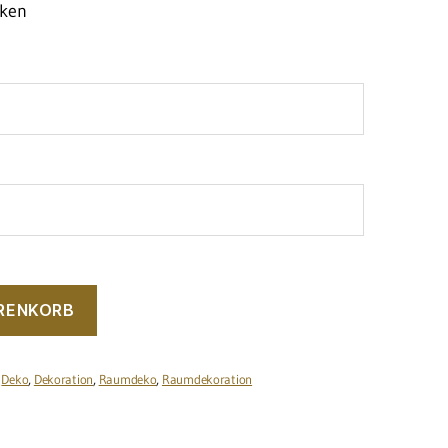
cken
ARENKORB
:
Deko
,
Dekoration
,
Raumdeko
,
Raumdekoration