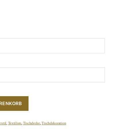
ARENKORB
extil
,
Textilien
,
Tischdecke
,
Tischdekoration