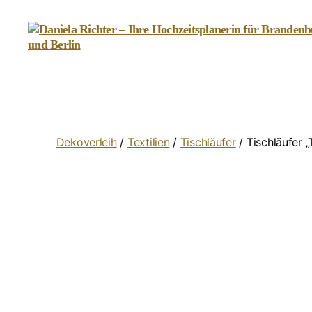
Daniela
Richter
-
Ihre
Hochzeitsplanerin
für
Dekoverleih
/
Textilien
/
Tischläufer
/ Tischläufer „
Brandenburg
und
Berlin