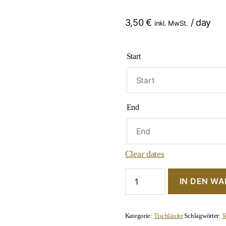
3,50
€
/ day
inkl. MwSt.
Start
End
Clear dates
Tischläufer
IN DEN W
"Terracotta"
Menge
Kategorie:
Tischläufer
Schlagwörter:
T