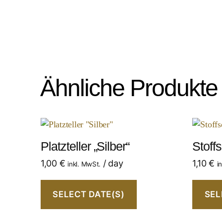
Ähnliche Produkte
Platzteller „Silber“
Stoffs
1,00
€
/ day
1,10
€
inkl. MwSt.
i
SELECT DATE(S)
SEL