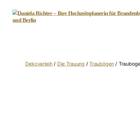
Daniela
Richter
-
Ihre
Hochzeitsplanerin
für
Dekoverleih
/
Die Trauung
/
Traubögen
/ Trauboge
Brandenburg
und
Berlin