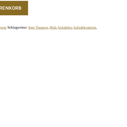
ARENKORB
ögen
Schlagwörter:
freie Trauung
,
Holz
,
holzdeko
,
holzdekoration
,