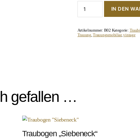
Traubogen
IN DEN W
"Vintage"
Menge
Artikelnummer:
B02
Kategorie:
Traub
Trauung
,
Trauungsmobiliar
,
vintage
ch gefallen …
Traubogen „Siebeneck“