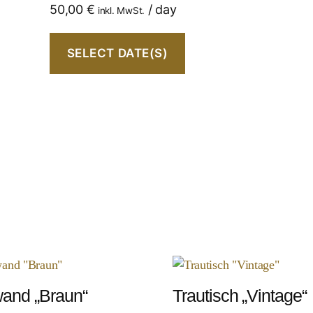
50,00
€
/ day
inkl. MwSt.
SELECT DATE(S)
and „Braun“
Trautisch „Vintage“