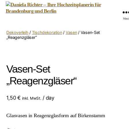
Daniela
Men
Richter
-
Dekoverleih
/
Tischdekoration
/
Vasen
/ Vasen-Set
Ihre
„Reagenzgläser“
Hochzeitsplanerin
für
Brandenburg
und
Vasen-Set
Berlin
„Reagenzgläser“
1,50
€
/ day
inkl. MwSt.
Glasvasen in Reagenzglasform auf Birkenstamm