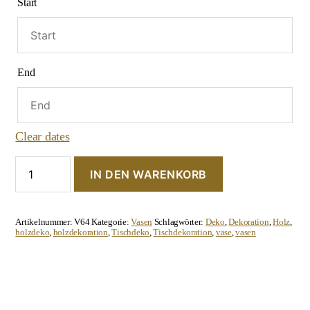
Start
End
Clear dates
Vasen-
IN DEN WARENKORB
Set
"Reagenzgläser"
Menge
Artikelnummer:
V64
Kategorie:
Vasen
Schlagwörter:
Deko
,
Dekoration
,
Holz
,
holzdeko
,
holzdekoration
,
Tischdeko
,
Tischdekoration
,
vase
,
vasen