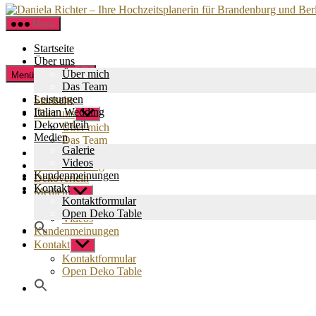
Menü
Startseite
Über uns
Zum
Über mich
Menü schließen
Inhalt
Das Team
springen
Leistungen
Startseite
Italian Wedding
Über uns
Untermenü
Dekoverleih
anzeigen
Über mich
Medien
Das Team
Galerie
Leistungen
Videos
Italian Wedding
Kundenmeinungen
Dekoverleih
Kontakt
Medien
Untermenü
Kontaktformular
anzeigen
Galerie
Open Deko Table
Videos
Kundenmeinungen
Kontakt
Untermenü
anzeigen
Kontaktformular
Open Deko Table