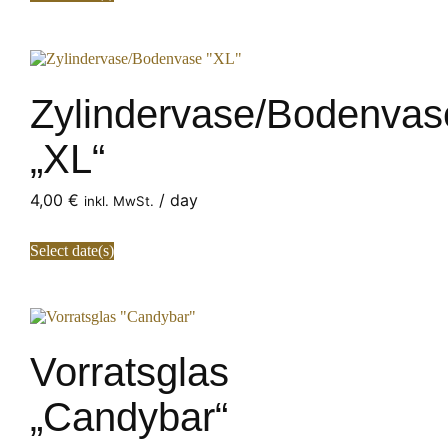
Zylindervase/Bodenvas
„XL“
4,00
€
/ day
inkl. MwSt.
Select date(s)
Vorratsglas
„Candybar“