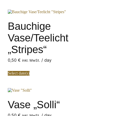
Bauchige
Vase/Teelicht
„Stripes“
0,50
€
/ day
inkl. MwSt.
Select date(s)
Vase „Solli“
0,50
€
/ day
inkl. MwSt.