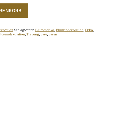
ARENKORB
ekoration
Schlagwörter:
Blumendeko
,
Blumendekoration
,
Deko
,
,
Raumdekoration
,
Trauung
,
vase
,
vasen