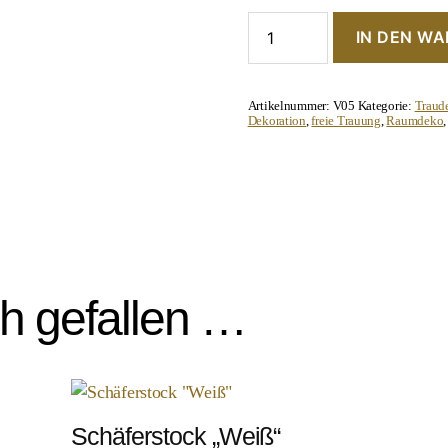
Schäferstockvase
IN DEN W
"Hängend"
Menge
Artikelnummer:
V05
Kategorie:
Traud
Dekoration
,
freie Trauung
,
Raumdeko
ch gefallen …
Schäferstock „Weiß“