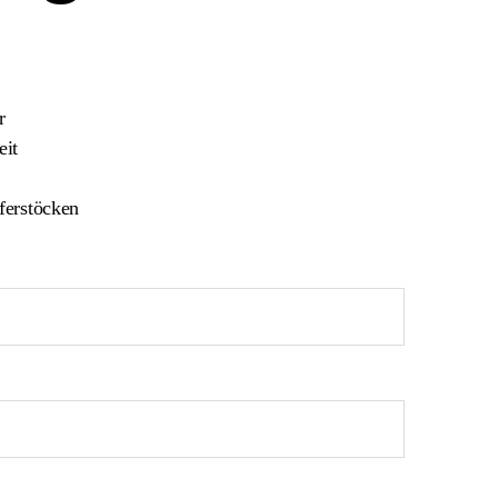
r
eit
ferstöcken