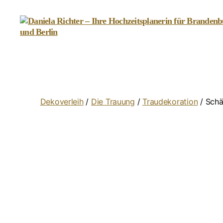
Daniela
Richter
-
Ihre
Hochzeitsplanerin
für
Dekoverleih
/
Die Trauung
/
Traudekoration
/ Schä
Brandenburg
und
Berlin