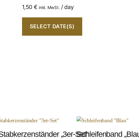
1,50
€
/ day
inkl. MwSt.
SELECT DATE(S)
Stabkerzenständer „3er-Set“
Schleifenband „Bla