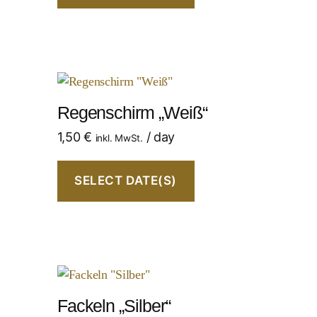
Regenschirm „Weiß“
1,50
€
/ day
inkl. MwSt.
SELECT DATE(S)
Fackeln „Silber“