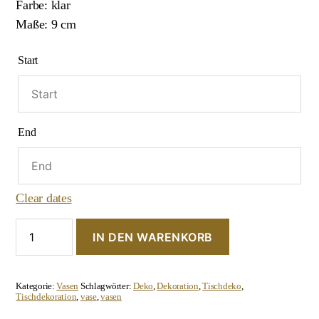
Farbe: klar
Maße: 9 cm
Start
End
Clear dates
Bauchige
IN DEN WARENKORB
Mini-
Vase
"Stripes
mit
Kategorie:
Vasen
Schlagwörter:
Deko
,
Dekoration
,
Tischdeko
,
kurzem
Tischdekoration
,
vase
,
vasen
Hals"
Menge