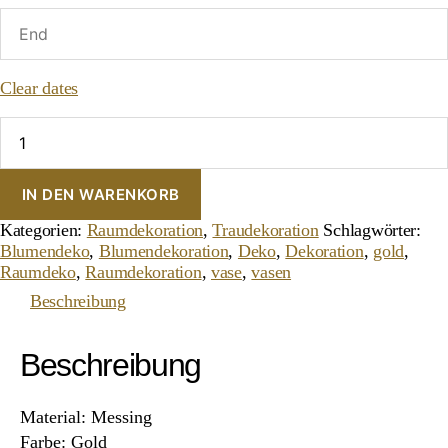
Clear dates
Große
Boden-
Amphore
"Gold"
IN DEN WARENKORB
Menge
Kategorien:
Raumdekoration
,
Traudekoration
Schlagwörter:
Blumendeko
,
Blumendekoration
,
Deko
,
Dekoration
,
gold
,
Raumdeko
,
Raumdekoration
,
vase
,
vasen
Beschreibung
Beschreibung
Material: Messing
Farbe: Gold