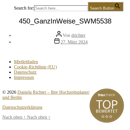
Search for:
Search Button
450_GanzInWeise_SWM5538
Beitragsautor
Von
drichter
Veröffentlichungsdatum
27. März 2024
Mietleitfaden
Cookie-Richtlinie (EU)
Datenschutz
Impressum
© 2026
Daniela Richter – Ihre Hochzeitsplanerin für Brandenburg
und Berlin
Datenschutzerklärung
Nach oben
↑
Nach oben
↑