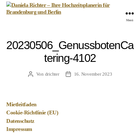
Daniela
Menü
Richter
-
Ihre
20230506_GenussbotenCa
Hochzeitsplanerin
für
tering-4102
Brandenburg
und
Berlin
Von
drichter
16. November 2023
Beitragsautor
Veröffentlichungsdatum
Mietleitfaden
Cookie-Richtlinie (EU)
Datenschutz
Impressum