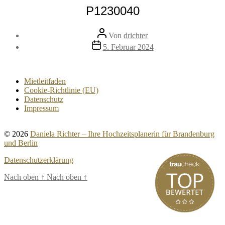
P1230040
Beitragsautor
Von
drichter
Veröffentlichungsdatum
5. Februar 2024
Mietleitfaden
Cookie-Richtlinie (EU)
Datenschutz
Impressum
© 2026
Daniela Richter – Ihre Hochzeitsplanerin für Brandenburg
und Berlin
Datenschutzerklärung
Nach oben
↑
Nach oben
↑