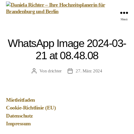
Daniela
Menü
Richter
-
Ihre
WhatsApp Image 2024-03-
Hochzeitsplanerin
für
21 at 08.48.08
Brandenburg
und
Berlin
Von
drichter
27. März 2024
Beitragsautor
Veröffentlichungsdatum
Mietleitfaden
Cookie-Richtlinie (EU)
Datenschutz
Impressum