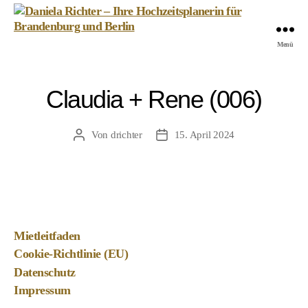
Daniela
Menü
Richter
-
Ihre
Claudia + Rene (006)
Hochzeitsplanerin
für
Brandenburg
Von
drichter
15. April 2024
Beitragsautor
Veröffentlichungsdatum
und
Berlin
Mietleitfaden
Cookie-Richtlinie (EU)
Datenschutz
Impressum