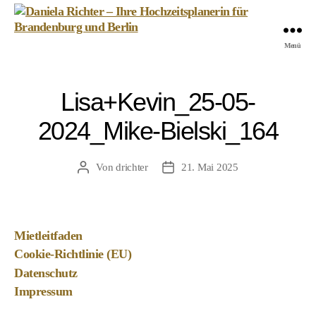
Daniela
Menü
Richter
-
Ihre
Lisa+Kevin_25-05-
Hochzeitsplanerin
für
2024_Mike-Bielski_164
Brandenburg
und
Berlin
Von
drichter
21. Mai 2025
Beitragsautor
Veröffentlichungsdatum
Mietleitfaden
Cookie-Richtlinie (EU)
Datenschutz
Impressum