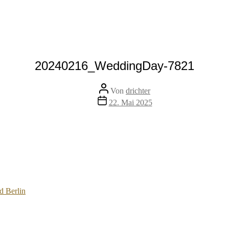
20240216_WeddingDay-7821
Beitragsautor
Von
drichter
Veröffentlichungsdatum
22. Mai 2025
d Berlin