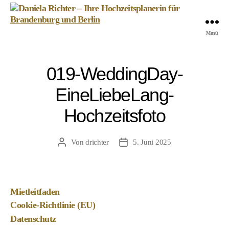
Daniela
Menü
Richter
-
Ihre
019-WeddingDay-
Hochzeitsplanerin
für
EineLiebeLang-
Brandenburg
und
Hochzeitsfoto
Berlin
Von
drichter
5. Juni 2025
Beitragsautor
Veröffentlichungsdatum
Mietleitfaden
Cookie-Richtlinie (EU)
Datenschutz