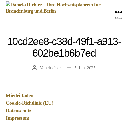
Daniela
Menü
Richter
-
Ihre
10cd2ee8-c38d-49f1-a913-
Hochzeitsplanerin
für
602be1b6b7ed
Brandenburg
und
Berlin
Von
drichter
5. Juni 2025
Beitragsautor
Veröffentlichungsdatum
Mietleitfaden
Cookie-Richtlinie (EU)
Datenschutz
Impressum