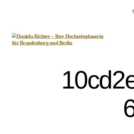
Daniela
Richter
-
10cd2e
Ihre
Hochzeitsplanerin
für
Brandenburg
und
Berlin