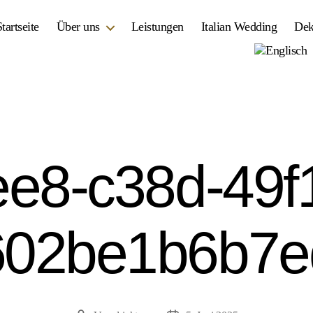
Startseite
Über uns
Leistungen
Italian Wedding
Dek
e8-c38d-49f
602be1b6b7e