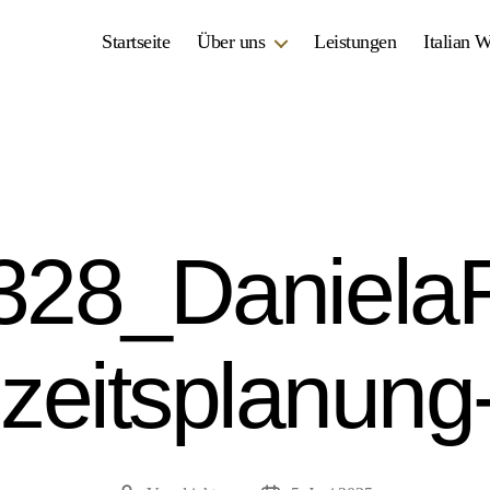
Startseite
Über uns
Leistungen
Italian 
28_DanielaR
zeitsplanung