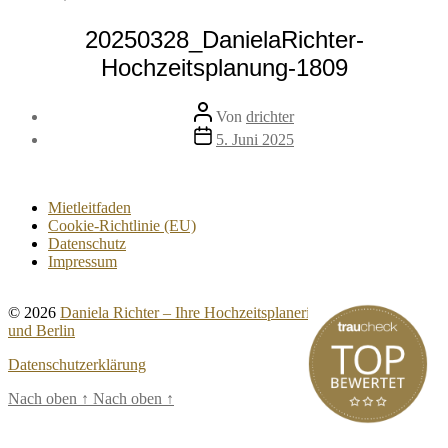
20250328_DanielaRichter-
Hochzeitsplanung-1809
Beitragsautor
Von
drichter
Veröffentlichungsdatum
5. Juni 2025
Mietleitfaden
Cookie-Richtlinie (EU)
Datenschutz
Impressum
© 2026
Daniela Richter – Ihre Hochzeitsplanerin für Brandenburg
und Berlin
Datenschutzerklärung
Nach oben
↑
Nach oben
↑