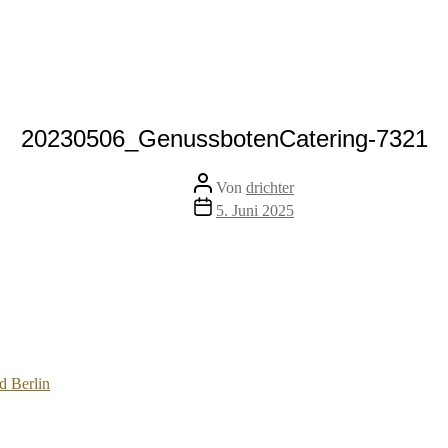
20230506_GenussbotenCatering-7321
Beitragsautor
Von
drichter
Veröffentlichungsdatum
5. Juni 2025
d Berlin