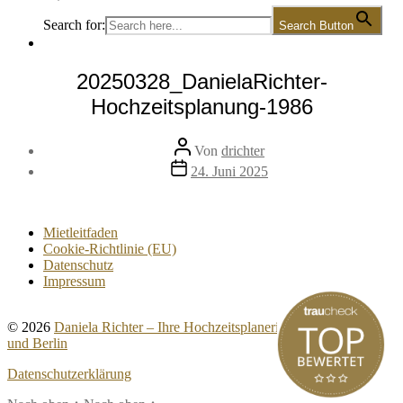
Search for:
Search Button
20250328_DanielaRichter-
Hochzeitsplanung-1986
Beitragsautor
Von
drichter
Veröffentlichungsdatum
24. Juni 2025
Mietleitfaden
Cookie-Richtlinie (EU)
Datenschutz
Impressum
© 2026
Daniela Richter – Ihre Hochzeitsplanerin für Brandenburg
und Berlin
Datenschutzerklärung