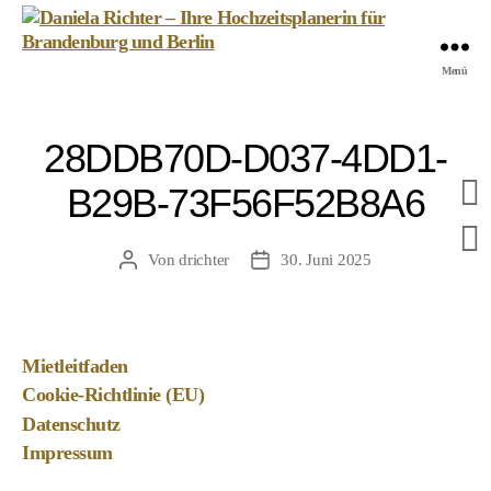
Daniela
Menü
Richter
-
Ihre
28DDB70D-D037-4DD1-
Hochzeitsplanerin
für
B29B-73F56F52B8A6
Brandenburg
und
Berlin
Von
drichter
30. Juni 2025
Beitragsautor
Veröffentlichungsdatum
Mietleitfaden
Cookie-Richtlinie (EU)
Datenschutz
Impressum