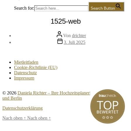
Search for:
Search Button
1525-web
Beitragsautor
Von
drichter
Veröffentlichungsdatum
3. Juli 2025
Mietleitfaden
Cookie-Richtlinie (EU)
Datenschutz
Impressum
© 2026
Daniela Richter – Ihre Hochzeitsplanerin für Brandenburg
und Berlin
Datenschutzerklärung
Nach oben
↑
Nach oben
↑