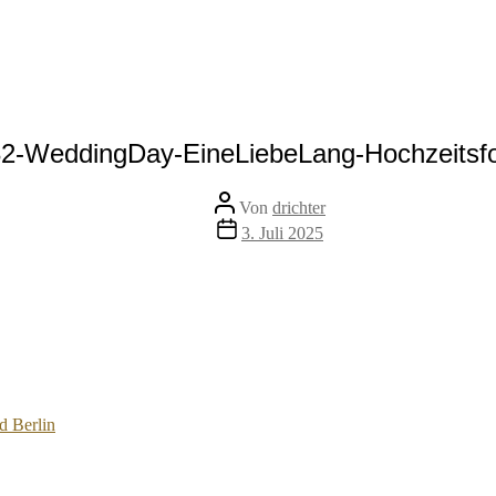
2-WeddingDay-EineLiebeLang-Hochzeitsf
Beitragsautor
Von
drichter
Veröffentlichungsdatum
3. Juli 2025
d Berlin