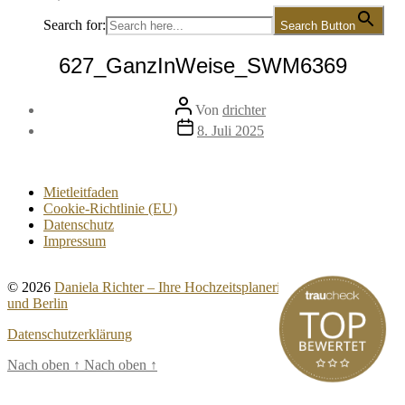
Search for:
Search Button
627_GanzInWeise_SWM6369
Beitragsautor
Von
drichter
Veröffentlichungsdatum
8. Juli 2025
Mietleitfaden
Cookie-Richtlinie (EU)
Datenschutz
Impressum
© 2026
Daniela Richter – Ihre Hochzeitsplanerin für Brandenburg
und Berlin
Datenschutzerklärung
Nach oben
↑
Nach oben
↑