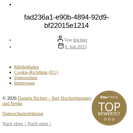
fad236a1-e90b-4894-92d9-
bf22015e1214
Beitragsautor
Von
drichter
Veröffentlichungsdatum
8. Juli 2025
Mietleitfaden
Cookie-Richtlinie (EU)
Datenschutz
Impressum
© 2026
Daniela Richter – Ihre Hochzeitsplanerin für Brandenburg
und Berlin
Datenschutzerklärung
Nach oben
↑
Nach oben
↑