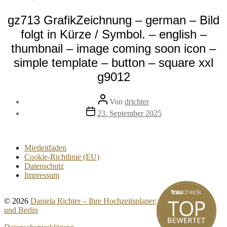
gz713 GrafikZeichnung – german – Bild
folgt in Kürze / Symbol. – english –
thumbnail – image coming soon icon –
simple template – button – square xxl
g9012
Beitragsautor
Von
drichter
Veröffentlichungsdatum
23. September 2025
Mietleitfaden
Cookie-Richtlinie (EU)
Datenschutz
Impressum
© 2026
Daniela Richter – Ihre Hochzeitsplanerin für Brandenburg
und Berlin