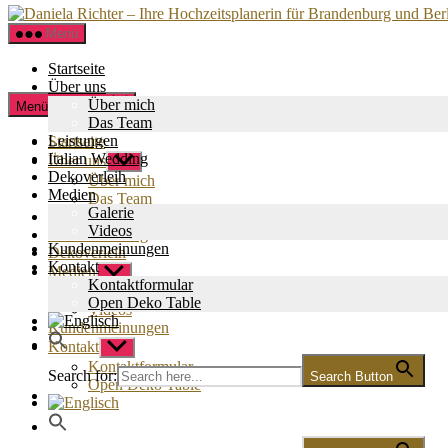
Menü
Startseite
Über uns
Zum
Über mich
Menü schließen
Inhalt
Das Team
springen
Leistungen
Startseite
Italian Wedding
Über uns
Untermenü
Dekoverleih
anzeigen
Über mich
Medien
Das Team
Galerie
Leistungen
Videos
Italian Wedding
Kundenmeinungen
Dekoverleih
Kontakt
Medien
Untermenü
Kontaktformular
anzeigen
Galerie
Open Deko Table
Videos
Kundenmeinungen
Kontakt
Untermenü
anzeigen
Kontaktformular
Search for:
Search Button
Open Deko Table