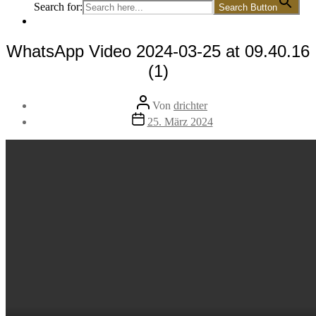
Search for:
Search Button
WhatsApp Video 2024-03-25 at 09.40.16
(1)
Beitragsautor
Von
drichter
Veröffentlichungsdatum
25. März 2024