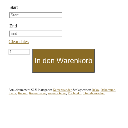
Start
End
Clear dates
2er-
Set
In den Warenkorb
Teelicht-
Kerzenständer
"Orientalisch"
Menge
Artikelnummer:
K08I
Kategorie:
Kerzenständer
Schlagwörter:
Deko
,
Dekoration
,
Kerze
,
Kerzen
,
Kerzenhalter
,
kerzenständer
,
Tischdeko
,
Tischdekoration