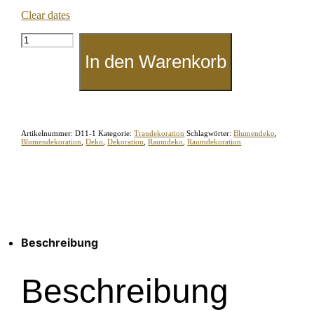
Clear dates
Schäferstock
"Schwarz"
In den Warenkorb
Menge
Artikelnummer:
D11-1
Kategorie:
Traudekoration
Schlagwörter:
Blumendeko
,
Blumendekoration
,
Deko
,
Dekoration
,
Raumdeko
,
Raumdekoration
Beschreibung
Beschreibung