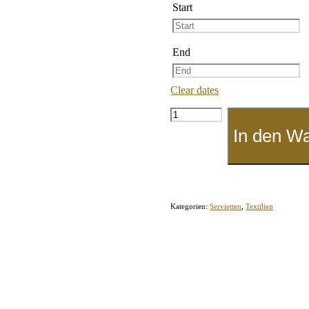
Start
End
Clear dates
Stoff-
Serviette
In den W
"Beeren-
Lila"
Menge
Kategorien:
Servietten
,
Textilien