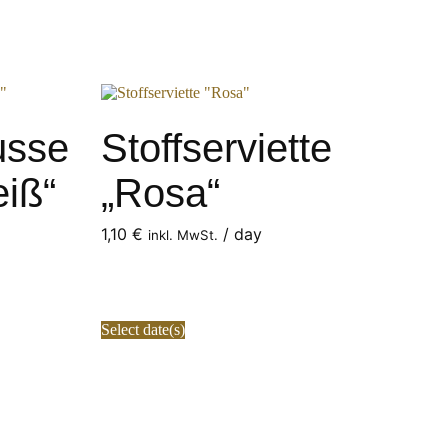
usse
Stoffserviette
eiß“
„Rosa“
1,10
€
/ day
inkl. MwSt.
Select date(s)