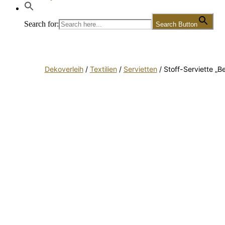
Search for:
Search Button
Dekoverleih
/
Textilien
/
Servietten
/ Stoff-Serviette „Be