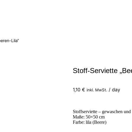
eren-Lila“
Stoff-Serviette „Be
1,10
€
/ day
inkl. MwSt.
Stoffserviette – gewaschen und
Maße: 50×50 cm
Farbe: lila (Beere)