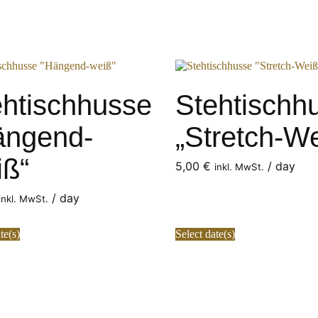
ehtischhusse
Stehtischh
ängend-
„Stretch-W
iß“
5,00
€
/ day
inkl. MwSt.
/ day
inkl. MwSt.
te(s)
Select date(s)