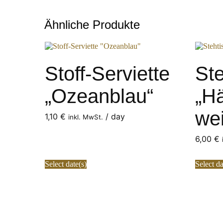
Ähnliche Produkte
Stoff-Serviette
St
„Ozeanblau“
„H
we
1,10
€
/ day
inkl. MwSt.
6,00
€
Select date(s)
Select da