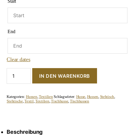
Start
End
Clear dates
Stehtischhusse
IN DEN WARENKORB
"Hängend-
weiß"
Menge
Kategorien:
Hussen
,
Textilien
Schlagwörter:
Husse
,
Hussen
,
Stehtisch
,
Stehtische
,
Textil
,
Textilien
,
Tischhusse
,
Tischhussen
Beschreibung