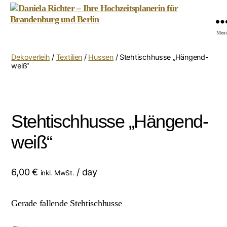
Daniela
Men
Richter
-
Dekoverleih
/
Textilien
/
Hussen
/ Stehtischhusse „Hängend-
Ihre
weiß“
Hochzeitsplanerin
für
Brandenburg
und
Stehtischhusse „Hängend-
Berlin
weiß“
6,00
€
/ day
inkl. MwSt.
Gerade fallende Stehtischhusse