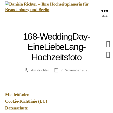
Daniela
Menü
Richter
-
Ihre
168-WeddingDay-
Hochzeitsplanerin
für
EineLiebeLang-
Brandenburg
und
Hochzeitsfoto
Berlin
Von
drichter
7. November 2023
Beitragsautor
Veröffentlichungsdatum
Mietleitfaden
Cookie-Richtlinie (EU)
Datenschutz