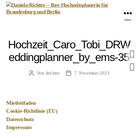
Daniela
Menü
Richter
-
Ihre
Hochzeit_Caro_Tobi_DRW
Hochzeitsplanerin
für
eddingplanner_by_ems-35
Brandenburg
und
Berlin
Von
drichter
7. November 2023
Beitragsautor
Veröffentlichungsdatum
Mietleitfaden
Cookie-Richtlinie (EU)
Datenschutz
Impressum