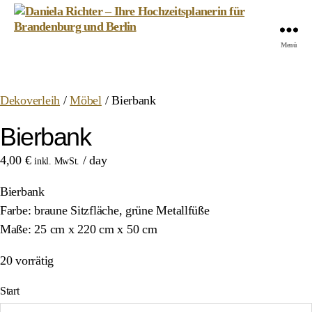
Daniela
Menü
Richter
-
Ihre
Dekoverleih
/
Möbel
/ Bierbank
Hochzeitsplanerin
für
Bierbank
Brandenburg
und
4,00
€
/ day
inkl. MwSt.
Berlin
Bierbank
Farbe: braune Sitzfläche, grüne Metallfüße
Maße: 25 cm x 220 cm x 50 cm
20 vorrätig
Start