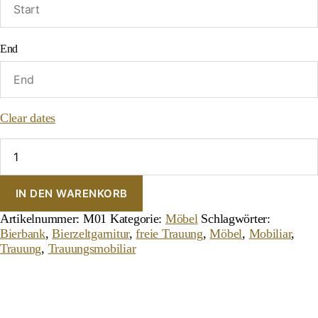
End
Clear dates
Bierbank
Menge
IN DEN WARENKORB
Artikelnummer:
M01
Kategorie:
Möbel
Schlagwörter:
Bierbank
,
Bierzeltgarnitur
,
freie Trauung
,
Möbel
,
Mobiliar
,
Trauung
,
Trauungsmobiliar